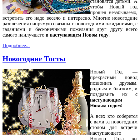
становятся детьми. А
чтобы Новый год
прошел незабываемо,
встретить его надо весело и интересно. Многие новогодние
развлечения напрямую связаны с новогодними ожиданиями, с
гаданиями и бесконечными пожелания друг другу всего
самого наилучшего
в наступающем Новом году
.
Подробнее...
Новогодние Тосты
Новый Год —
прекрасный повод
позвонить друзьям,
родным и близким, и
поздравить их
с
наступающим
Новым годом!
А всех кто соберется
с вами за новогодним
столом для встречи
наступающего
Нового Года вы