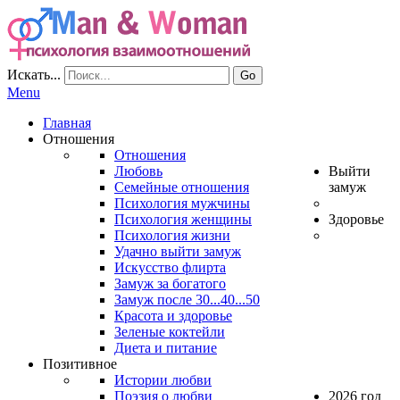
Искать...
Go
Menu
Главная
Отношения
Отношения
Любовь
Выйти
Семейные отношения
замуж
Психология мужчины
Психология женщины
Здоровье
Психология жизни
Удачно выйти замуж
Искусство флирта
Замуж за богатого
Замуж после 30...40...50
Красота и здоровье
Зеленые коктейли
Диета и питание
Позитивное
Истории любви
Поэзия о любви
2026 год