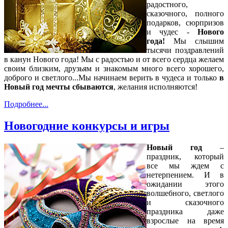
радостного,
сказочного, полного
подарков, сюрпризов
и чудес -
Нового
года!
Мы слышим
тысячи поздравлений
в канун Нового года! Мы с радостью и от всего сердца желаем
своим близким, друзьям и знакомым много всего хорошего,
доброго и светлого...Мы начинаем верить в чудеса и только
в
Новый год мечты сбываются
, желания исполняются!
Подробнее...
Новогодние конкурсы и игры
Новый год
–
праздник, который
все мы ждем с
нетерпением. И в
ожидании этого
волшебного, светлого
и сказочного
праздника даже
взрослые на время