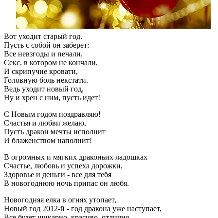
Вот уходит старый год.
Пуcть с собой он заберет:
Все невзгоды и печали,
Секс, в котором не кончали,
И скрипучие кровати,
Головную боль некстати.
Ведь уходит новый год,
Ну и хрен с ним, пусть идет!
С Новым годом поздравляю!
Счастья и любви желаю,
Пусть дракон мечты исполнит
И блаженством наполнит!
В огромных и мягких драконьих ладошках
Счастье, любовь и успеха дорожки,
Здоровье и деньги - все для тебя
В новогоднюю ночь припас он любя.
Новогодняя елка в огнях утопает,
Новый год 2012-й - год дракона уже наступает,
Все будет шикарно, красиво, отлично