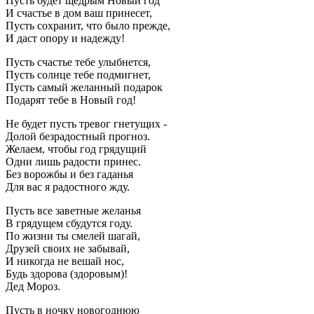
Пусть будет щедрым Новый год
И счастье в дом ваш принесет,
Пусть сохранит, что было прежде,
И даст опору и надежду!
Пусть счастье тебе улыбнется,
Пусть солнце тебе подмигнет,
Пусть самый желанный подарок
Подарят тебе в Новый год!
Не будет пусть тревог гнетущих -
Долой безрадостный прогноз.
Желаем, чтобы год грядущий
Одни лишь радости принес.
Без ворожбы и без гаданья
Для вас я радостного жду.
Пусть все заветные желанья
В грядущем сбудутся году.
По жизни ты смелей шагай,
Друзей своих не забывай,
И никогда не вешай нос,
Будь здорова (здоровым)!
Дед Мороз.
Пусть в ночку новогоднюю