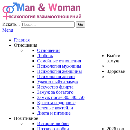
Искать...
Go
Menu
Главная
Отношения
Отношения
Любовь
Выйти
Семейные отношения
замуж
Психология мужчины
Психология женщины
Здоровье
Психология жизни
Удачно выйти замуж
Искусство флирта
Замуж за богатого
Замуж после 30...40...50
Красота и здоровье
Зеленые коктейли
Диета и питание
Позитивное
Истории любви
Поэзия о любви
2026 год