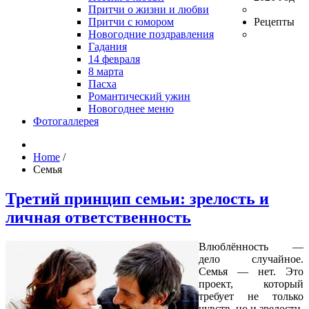
Притчи о жизни и любви
Притчи с юмором
Рецепты
Новогодние поздравления
Гадания
14 февраля
8 марта
Пасха
Романтический ужин
Новогоднее меню
Фотогаллерея
Home
/
Семья
Третий принцип семьи: зрелость и
личная ответственность
Влюблённость —
дело случайное.
Семья — нет. Это
проект, который
требует не только
чувств, но и зрелости.