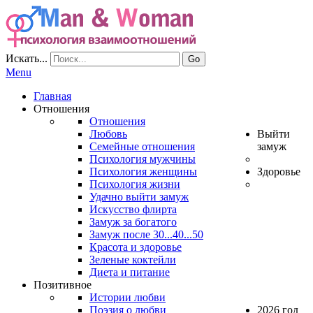
Искать...
Go
Menu
Главная
Отношения
Отношения
Любовь
Выйти
Семейные отношения
замуж
Психология мужчины
Психология женщины
Здоровье
Психология жизни
Удачно выйти замуж
Искусство флирта
Замуж за богатого
Замуж после 30...40...50
Красота и здоровье
Зеленые коктейли
Диета и питание
Позитивное
Истории любви
Поэзия о любви
2026 год