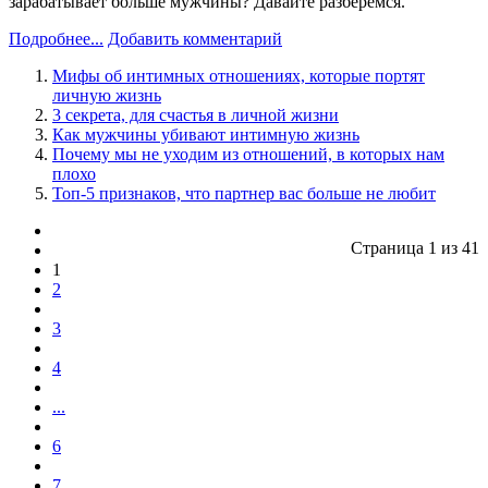
зарабатывает больше мужчины? Давайте разберёмся.
Подробнее...
Добавить комментарий
Мифы об интимных отношениях, которые портят
личную жизнь
3 секрета, для счастья в личной жизни
Как мужчины убивают интимную жизнь
Почему мы не уходим из отношений, в которых нам
плохо
Топ-5 признаков, что партнер вас больше не любит
Страница 1 из 41
1
2
3
4
...
6
7