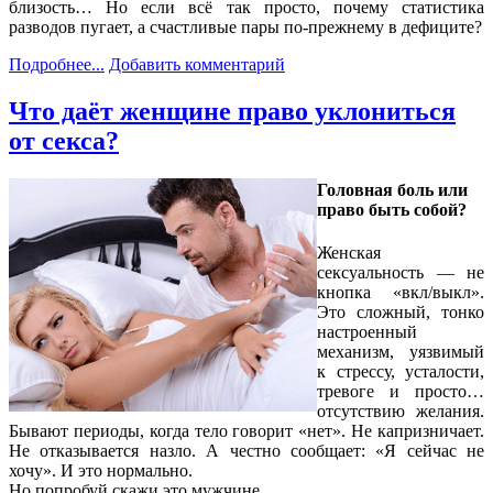
близость… Но если всё так просто, почему статистика
разводов пугает, а счастливые пары по-прежнему в дефиците?
Подробнее...
Добавить комментарий
Что даёт женщине право уклониться
от секса?
Головная боль или
право быть собой?
Женская
сексуальность — не
кнопка «вкл/выкл».
Это сложный, тонко
настроенный
механизм, уязвимый
к стрессу, усталости,
тревоге и просто…
отсутствию желания.
Бывают периоды, когда тело говорит «нет». Не капризничает.
Не отказывается назло. А честно сообщает: «Я сейчас не
хочу». И это нормально.
Но попробуй скажи это мужчине.