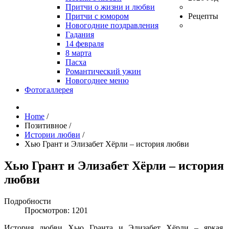
Притчи о жизни и любви
Притчи с юмором
Рецепты
Новогодние поздравления
Гадания
14 февраля
8 марта
Пасха
Романтический ужин
Новогоднее меню
Фотогаллерея
Home
/
Позитивное
/
Истории любви
/
Хью Грант и Элизабет Хёрли – история любви
Хью Грант и Элизабет Хёрли – история
любви
Подробности
Просмотров: 1201
История любви Хью Гранта и Элизабет Хёрли – яркая,