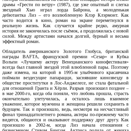
драмы «Грести по ветру» (1987), где уже опытный и слегка
звездный Хью играл лорда Байрона, а молоденькая
дебютантка Лиз – его возлюбленную Клэр Клэрмонт. Как
часто водится в кино, роман на экране переметнулся в
реальную жизнь. Как случается крайне редко, амурная
история не закончилась после съёмок, а продолжилась с новой
силой. Между артистами начался долгий, бурный и весьма
эффектный роман.
Обладатель американского Золотого Глобуса, британской
награды BAFTA, французской премии «Сезар» и Кубка
Вольпи «Лучшему актеру Венецианского кинофестиваля»
всегда был главной звездой этой влюбленной пары. Поэтому
даже измена, на которой в 1995-м улыбчивого красавчика
поймали вездесущие папарацци, заснявшие кинозвезду в
обществе проститутки в Лос-Анджелесе, не стала фатальной
для отношений Гранта и Хёрли. Разрыв произошел позднее –
в мае 2000-го, когда оба поняли, что любовь прошла, страсть
окончательно улетучилась, а осталось лишь взаимное
уважение, которое мужчина и женщина решили сохранить в
будущем. Так и произошло, ведь, несмотря на несчастливый
финал тринадцатилетнего романа, актеры по-прежнему часто
видятся, общаются и оказывают поддержку друг другу. Как
произошло в 2002-м, когда Лиз начала отношения с
бизнесменом Стивом Бингом. Актриса родила от жениха