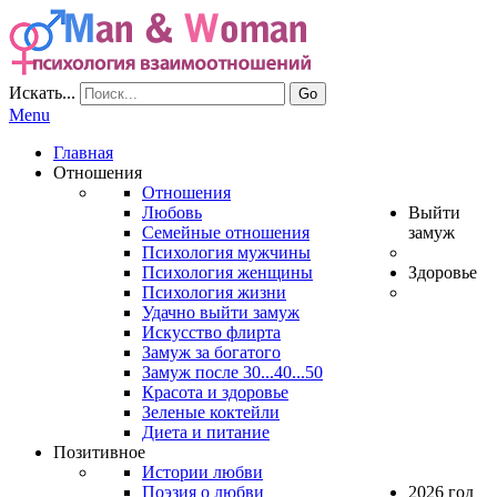
Искать...
Go
Menu
Главная
Отношения
Отношения
Любовь
Выйти
Семейные отношения
замуж
Психология мужчины
Психология женщины
Здоровье
Психология жизни
Удачно выйти замуж
Искусство флирта
Замуж за богатого
Замуж после 30...40...50
Красота и здоровье
Зеленые коктейли
Диета и питание
Позитивное
Истории любви
Поэзия о любви
2026 год