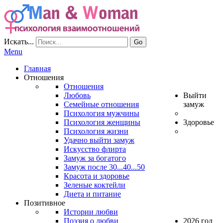
Искать...
Go
Menu
Главная
Отношения
Отношения
Любовь
Выйти
Семейные отношения
замуж
Психология мужчины
Психология женщины
Здоровье
Психология жизни
Удачно выйти замуж
Искусство флирта
Замуж за богатого
Замуж после 30...40...50
Красота и здоровье
Зеленые коктейли
Диета и питание
Позитивное
Истории любви
Поэзия о любви
2026 год