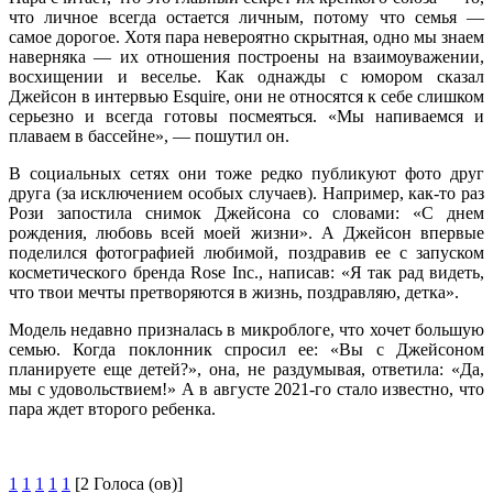
что личное всегда остается личным, потому что семья —
самое дорогое. Хотя пара невероятно скрытная, одно мы знаем
наверняка — их отношения построены на взаимоуважении,
восхищении и веселье. Как однажды с юмором сказал
Джейсон в интервью Esquire, они не относятся к себе слишком
серьезно и всегда готовы посмеяться. «Мы напиваемся и
плаваем в бассейне», — пошутил он.
В социальных сетях они тоже редко публикуют фото друг
друга (за исключением особых случаев). Например, как-то раз
Рози запостила снимок Джейсона со словами: «С днем
рождения, любовь всей моей жизни». А Джейсон впервые
поделился фотографией любимой, поздравив ее с запуском
косметического бренда Rose Inc., написав: «Я так рад видеть,
что твои мечты претворяются в жизнь, поздравляю, детка».
Модель недавно призналась в микроблоге, что хочет большую
семью. Когда поклонник спросил ее: «Вы с Джейсоном
планируете еще детей?», она, не раздумывая, ответила: «Да,
мы с удовольствием!» А в августе 2021-го стало известно, что
пара ждет второго ребенка.
1
1
1
1
1
[2 Голоса (ов)]