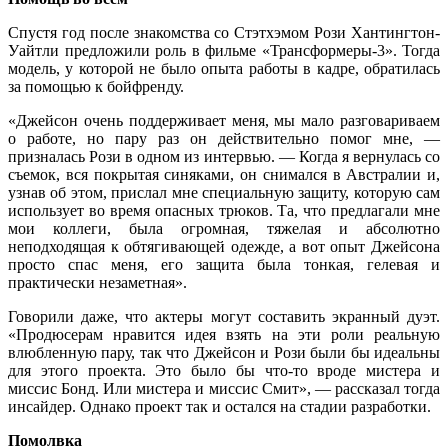
Спустя год после знакомства со Стэтхэмом Рози Хантингтон-
Уайтли предложили роль в фильме «Трансформеры-3». Тогда
модель, у которой не было опыта работы в кадре, обратилась
за помощью к бойфренду.
«Джейсон очень поддерживает меня, мы мало разговариваем
о работе, но пару раз он действительно помог мне, —
призналась Рози в одном из интервью. — Когда я вернулась со
съемок, вся покрытая синяками, он снимался в Австралии и,
узнав об этом, прислал мне специальную защиту, которую сам
использует во время опасных трюков. Та, что предлагали мне
мои коллеги, была огромная, тяжелая и абсолютно
неподходящая к обтягивающей одежде, а вот опыт Джейсона
просто спас меня, его защита была тонкая, гелевая и
практически незаметная».
Говорили даже, что актеры могут составить экранный дуэт.
«Продюсерам нравится идея взять на эти роли реальную
влюбленную пару, так что Джейсон и Рози были бы идеальны
для этого проекта. Это было бы что-то вроде мистера и
миссис Бонд. Или мистера и миссис Смит», — рассказал тогда
инсайдер. Однако проект так и остался на стадии разработки.
Помолвка