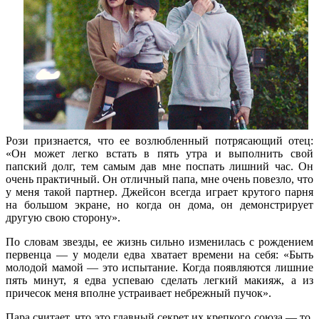
Рози признается, что ее возлюбленный потрясающий отец:
«Он может легко встать в пять утра и выполнить свой
папский долг, тем самым дав мне поспать лишний час. Он
очень практичный. Он отличный папа, мне очень повезло, что
у меня такой партнер. Джейсон всегда играет крутого парня
на большом экране, но когда он дома, он демонстрирует
другую свою сторону».
По словам звезды, ее жизнь сильно изменилась с рождением
первенца — у модели едва хватает времени на себя: «Быть
молодой мамой — это испытание. Когда появляются лишние
пять минут, я едва успеваю сделать легкий макияж, а из
причесок меня вполне устраивает небрежный пучок».
Пара считает, что это главный секрет их крепкого союза — то,