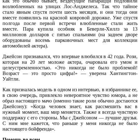
как это обычно бывает, вездесущие папарацци подловили
возлюбленных на улицах Лос-Анджелеса. Так что тайное
стало явным спустя почти шесть месяцев, и они тогда они
вместе появились на красной ковровой дорожке. Уже спустя
полгода после первой встречи влюбленные стали жить
вместе. Пара купила особняк в Беверли-Хиллз за 13
миллионов долларов c пятью спальнями (на заднем дворе
оборудованы восемь парковочных мест для коллекции
автомобилей актера).
Джейсон признавался, что впервые влюбился в 42 года. Рози,
которая на 20 лет моложе актера, очаровала его умом и
целеустремленностью. «Это никогда не было проблемой!
Возраст — это просто цифра!» — уверена Хантингтон-
Уайтли.
Как призналась модель в одном из интервью, в избраннике ее,
в свою очередь, привлекло невероятное чувство юмора, а не
образ настоящего мачо (именно такие роли обычно достаются
Джейсону): «Когда человек знает, как рассмешить вас в
нужный момент, ваш мир меняется. Также я всегда чувствую
поддержку с его стороны. Мы с Джейсоном — лучшие друзья.
С ним мне кажется, что раньше у меня никогда не было
настоящего бойфренда».
Помощь во всем