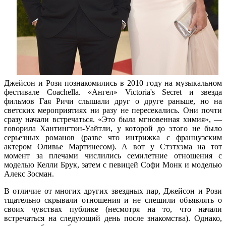
Джейсон и Рози познакомились в 2010 году на музыкальном
фестивале Coachella. «Ангел» Victoria's Secret и звезда
фильмов Гая Ричи слышали друг о друге раньше, но на
светских мероприятиях ни разу не пересекались. Они почти
сразу начали встречаться. «Это была мгновенная химия», —
говорила Хантингтон-Уайтли, у которой до этого не было
серьезных романов (разве что интрижка с французским
актером Оливье Мартинесом). А вот у Стэтхэма на тот
момент за плечами числились семилетние отношения с
моделью Келли Брук, затем с певицей Софи Монк и моделью
Алекс Зосман.
В отличие от многих других звездных пар, Джейсон и Рози
тщательно скрывали отношения и не спешили объявлять о
своих чувствах публике (несмотря на то, что начали
встречаться на следующий день после знакомства). Однако,